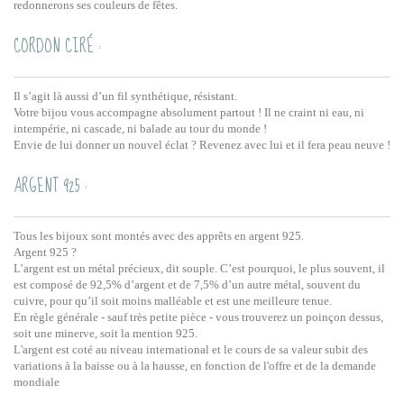
redonnerons ses couleurs de fêtes.
CORDON CIRÉ :
Il s’agit là aussi d’un fil synthétique, résistant.
Votre bijou vous accompagne absolument partout ! Il ne craint ni eau, ni
intempérie, ni cascade, ni balade au tour du monde !
Envie de lui donner un nouvel éclat ? Revenez avec lui et il fera peau neuve !
ARGENT 925 :
Tous les bijoux sont montés avec des apprêts en argent 925.
Argent 925 ?
L’argent est un métal précieux, dit souple. C’est pourquoi, le plus souvent, il
est composé de 92,5% d’argent et de 7,5% d’un autre métal, souvent du
cuivre, pour qu’il soit moins malléable et est une meilleure tenue.
En règle générale - sauf très petite pièce - vous trouverez un poinçon dessus,
soit une minerve, soit la mention 925.
L'argent est coté au niveau international et le cours de sa valeur subit des
variations à la baisse ou à la hausse, en fonction de l'offre et de la demande
mondiale