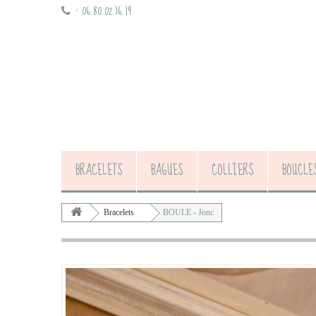
:
06.80.02.76.79
BRACELETS
BAGUES
COLLIERS
BOUCLE
Bracelets
BOULE - Jonc