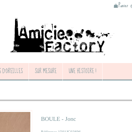
Panier
S D'OREILLES
SUR MESURE
UNE HISTOIRE !
BOULE - Jonc
Référence
1501JC02S96