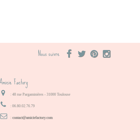
Nous suivre
Amicie Factory
: 48 rue Pargaminières - 31000 Toulouse
:
06.80.02.76.79
:
contact@amiciefactory.com